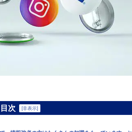
目次
[
非表示
]